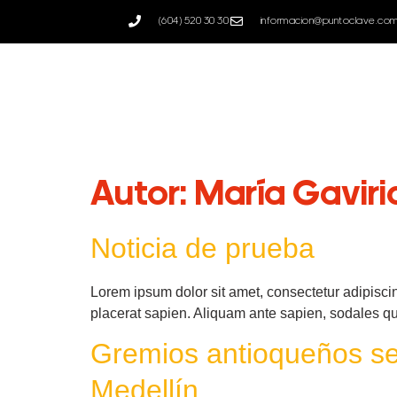
--
(604) 520 30 30
informacion@puntoclave.co
Autor:
María Gaviri
Noticia de prueba
Lorem ipsum dolor sit amet, consectetur adipisci
placerat sapien. Aliquam ante sapien, sodales qu
Gremios antioqueños se 
Medellín