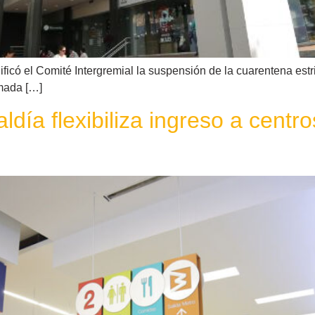
ficó el Comité Intergremial la suspensión de la cuarentena est
rmada […]
ldía flexibiliza ingreso a centr