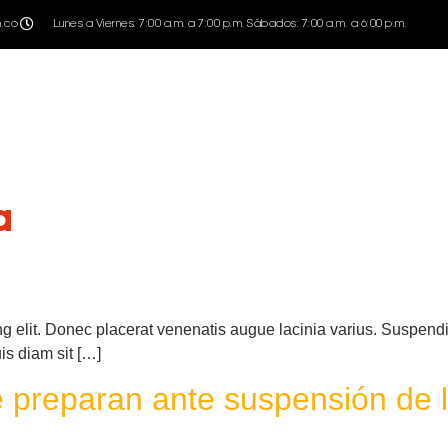
m.co
Lunes a Viernes: 7:00 a.m. a 7:00 p.m. Sábados: 7:00 a.m. a 6:00 p.m.
a
ng elit. Donec placerat venenatis augue lacinia varius. Suspen
is diam sit […]
preparan ante suspensión de l