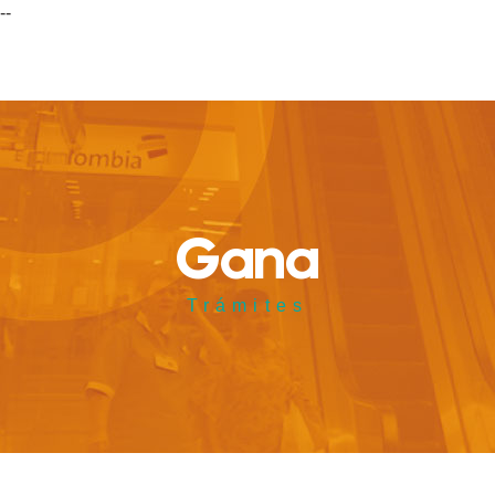
--
Gana
Trámites