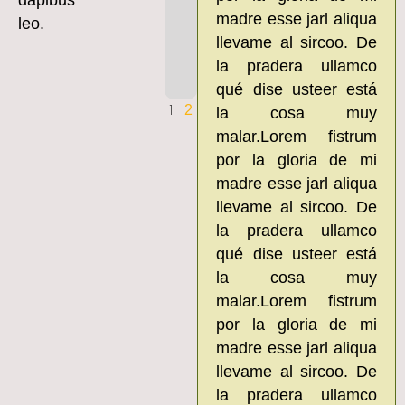
ambiental
madre esse jarl aliqua
leo.
enero 19, 2025
No
llevame al sircoo. De
hay comentarios
la pradera ullamco
Leer más »
qué dise usteer está
2
1
la cosa muy
malar.Lorem fistrum
por la gloria de mi
madre esse jarl aliqua
llevame al sircoo. De
la pradera ullamco
qué dise usteer está
la cosa muy
malar.Lorem fistrum
por la gloria de mi
madre esse jarl aliqua
llevame al sircoo. De
la pradera ullamco