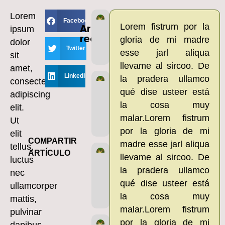
Lorem
Sostenibilidad
Facebook
Lorem fistrum por la
ipsum
Artículos
enero 19, 2025
No hay
comentarios
recientes
gloria de mi madre
dolor
Twitter
esse jarl aliqua
Leer más »
sit
llevame al sircoo. De
amet,
LinkedIn
la pradera ullamco
consectetur
Responsabilidad
social ambiental
qué dise usteer está
adipiscing
enero 19, 2025
No hay
la cosa muy
elit.
comentarios
malar.Lorem fistrum
Ut
Leer más »
por la gloria de mi
elit
COMPARTIR
madre esse jarl aliqua
tellus,
Responsabilidad
ARTÍCULO
llevame al sircoo. De
luctus
social ambiental
la pradera ullamco
nec
enero 19, 2025
No hay
comentarios
qué dise usteer está
ullamcorper
la cosa muy
Leer más »
mattis,
malar.Lorem fistrum
pulvinar
por la gloria de mi
dapibus
Conciencia