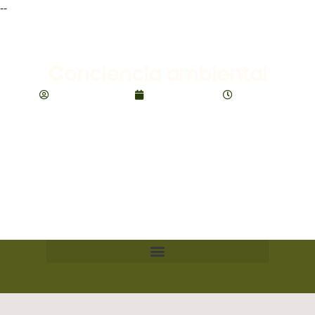
--
Conciencia ambiental
comunicaciones
enero 19, 2025
5:53 pm