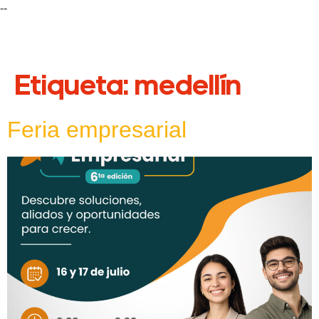
--
Etiqueta:
medellín
Feria empresarial