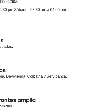
112912856
05:30 pm Sábados 08:30 am a 04:00 pm
os
Sábados.
ros
a, Davivienda, Colpatria y Servibanca.
rantes amplia
comidas.