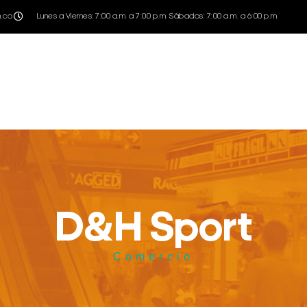
m.co
Lunes a Viernes: 7:00 a.m. a 7:00 p.m. Sábados: 7:00 a.m. a 6:00 p.m.
D&H Sport
Comercio