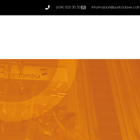
--
(604) 520 30 30
informacion@puntoclave.co