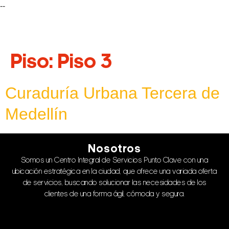
--
Piso:
Piso 3
Curaduría Urbana Tercera de
Medellín
Nosotros
Somos un Centro Integral de Servicios Punto Clave con una
ubicación estratégica en la ciudad, que ofrece una variada oferta
de servicios, buscando solucionar las necesidades de los
clientes de una forma ágil, cómoda y segura.